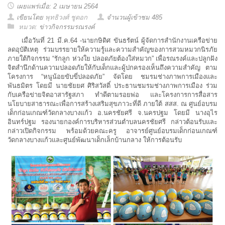
เผยแพร่เมื่อ: 2 เมษายน 2564
เขียนโดย
พุทธิวงศ์ ชูดอก
จำนวนผู้เข้าชม 485
หมวด:
ข่าวกิจกรรมรณรงค์
เมื่อวันที่ 21 มี.ค.64 -นายกษิดิศ ขันธรัตน์ ผู้จัดการสำนักงานเครือข่าย
ลดอุบัติเหตุ ร่วมบรรยายให้ความรู้และความสำคัญของการสวมหมวกนิรภัย
ภายใต้กิจกรรม “รักลูก ห่วงใย ปลอดภัยต้องใส่หมวก” เพื่อรณรงค์และปลูกฝัง
จิตสำนึกด้านความปลอดภัยให้กับเด็กและผู้ปกครองเห็นถึงความสำคัญ ตาม
โครงการ “หนูน้อยขับขี่ปลอดภัย” จัดโดย ชมรมช่างภาพการเมืองและ
พันธมิตร โดยมี นายชัยยศ ศิริสวัสดิ์ ประธานชมรมช่างภาพการเมือง ร่วม
กับเครือข่ายจิตอาสารัฐสภา ทำดีตามรอยพ่อ และโครงการการสื่อสาร
นโยบายสาธารณะเพื่อการสร้างเสริมสุขภาวะที่ดี ภายใต้ สสส. ณ ศูนย์อบรม
เด็กก่อนเกณฑ์วัดกลางบางแก้ว อ.นครชัยศรี จ.นครปฐม โดยมี นางอุไร
อินทร์ปฐม รองนายกองค์การบริหารส่วนตำบลนครชัยศรี กล่าวต้อนรับและ
กล่าวเปิดกิจกรรม พร้อมด้วยคณะครู อาจารย์ศูนย์อบรมเด็กก่อนเกณฑ์
วัดกลางบางแก้วและศูนย์พัฒนาเด็กเล็กบ้านกลาง ให้การต้อนรับ